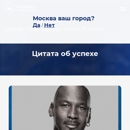
Москва ваш город?
Да
Нет
/
главная
/
блог
/
цитаты
/
цитата об успехе
Цитата об успехе