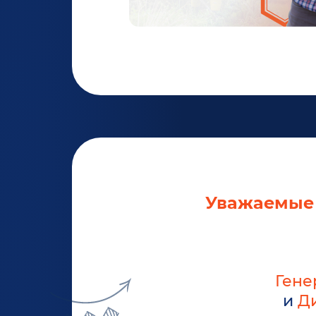
Уважаемые 
Гене
и
Ди