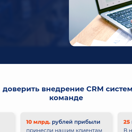
н
доверить внедрение CRM систе
команде
10 млрд.
рублей прибыли
25
принесли нашим клиентам
В 