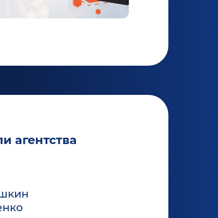
и агентства
ышкин
енко