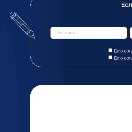
Есл
Даю
сог
Даю
сог