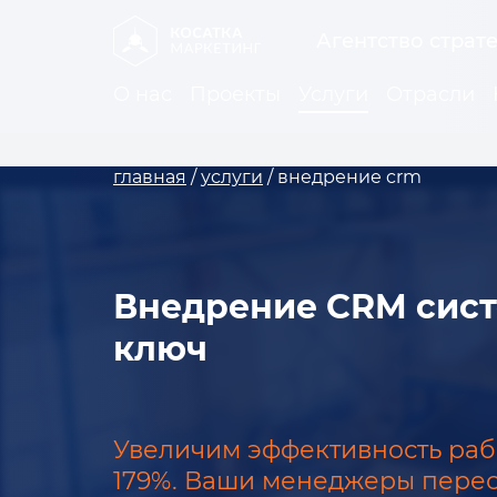
Агентство страт
О нас
Проекты
Услуги
Отрасли
главная
/
услуги
/
внедрение crm
Внедрение CRM сис
ключ
Увеличим эффективность раб
179%. Ваши менеджеры перест