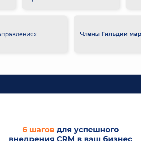
Члены Гильдии мар
аправлениях
6 шагов
для успешного
внедрения СRМ в ваш бизнес