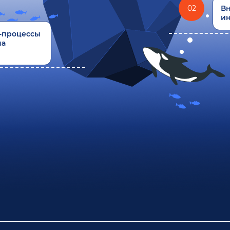
02
Вн
ин
-процессы
на