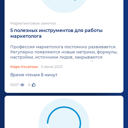
Маркетинговые заметки
5 полезных инструментов для работы
маркетолога
Профессия маркетолога постоянно развивается.
Регулярно появляются новые метрики, формулы,
настройки, источники лидов, закрываются
популярные сервисы. Исходя из такой ситуации,
Марк Косаткин
5 июня 2023
каждый маркетолог должен иметь хороший VPN.
Это позволит сохранить ритм работы, продолжая
Время чтения 8 минут
пользоваться полюбившимися сервисами.
Помимо выполнения ежедневной рутины,
5007
0
которая заключается в планировании,
отслеживании активности и лидогенерации,
маркетологу очень важно не упустить никаких
рабочих деталей. Специалисты маркетингового
агентства «Косатка Маркетинг» предлагают вам 5
полезных инструментов для работы, которые
помогут не растеряться и не упустить важные
графики и задачи.