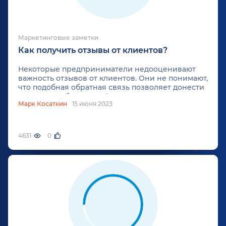
Маркетинговые заметки
Как получить отзывы от клиентов?
Некоторые предприниматели недооценивают
важность отзывов от клиентов. Они не понимают,
что подобная обратная связь позволяет донести
до ЦА потребительский опыт ваших клиентов,
Марк Косаткин
15 июня 2023
получить информацию о качестве услуг, товаров
и клиентского сервиса. В данной статье
специалисты маркетингового агентства «Косатка
Маркетинг» разберут не только вопрос, как
4631
0
получить отзывы от клиентов, но и объяснят,
почему они важны, какими должны быть отзывы
и что делать, если вы получили негативный
отклик.