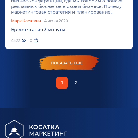
бизнес-конференции, где мы говорим о поиске
рекламных бюджетов в своем бизнесе. Почему
маркетинговая стратегия и планирование
бюджета на год тесно взаимосвязаны между
Марк Косаткин
4 июня 2020
собой?
Время чтения 3 минуты
4522
0
ПОКАЗАТЬ ЕЩЕ
1
2