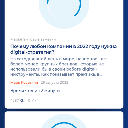
Маркетинговые заметки
Почему любой компании в 2022 году нужна
digital-стратегия?
На сегодняшний день в мире, наверное, нет
более-менее крупных брендов, которые не
использовали бы в своей работе digital-
инструменты. Как показывает практика, в
большинстве случаев их стратегия не
Марк Косаткин
29 августа 2022
отличается системностью. Сотрудники компании
не понимают, что запуск корпоративного сайта,
Время чтения 2 минуты
создание фирменного аккаунта и планирование
SEO-оптимизации – это не digital-стратегия.
4587
0
Вместе со специалистами маркетингового
агентства «Косатка Маркетинг» попробуем
разобраться, что же такое digital-стратегия и
почему она нужна всем компаниям.