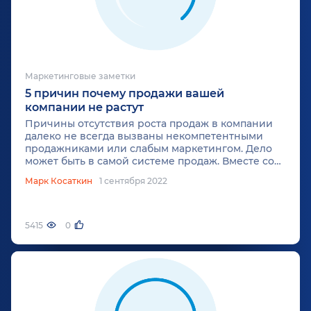
Маркетинговые заметки
5 причин почему продажи вашей
компании не растут
Причины отсутствия роста продаж в компании
далеко не всегда вызваны некомпетентными
продажниками или слабым маркетингом. Дело
может быть в самой системе продаж. Вместе со
специалистами маркетингового агентства
Марк Косаткин
1 сентября 2022
«Косатка Маркетинг» разберем пять наиболее
распространенных ошибок, влекущих за собой
стагнацию в продажах.
5415
0