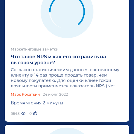
Маркетинговые заметки
Что такое NPS и как его сохранить на
высоком уровне?
Согласно статистическим данным, постоянному
клиенту в 14 раз проще продать товар, чем
новому покупателю. Для оценки клиентской
лояльности применяется показатель NPS (Net
Promoter Score). Всемирно известные бренды
Марк Косаткин
24 июля 2022
обладают высоким NPS. Например, у Tesla этот
показатель находится на уровне 96%, у Starbucks
Время чтения 2 минуты
– 77%, у Netflix – 68%, у Amazon – 62%. Российские
интернет-магазины и маркетплейсы имеют NPS
5648
0
в диапазоне от 20 до 50%.