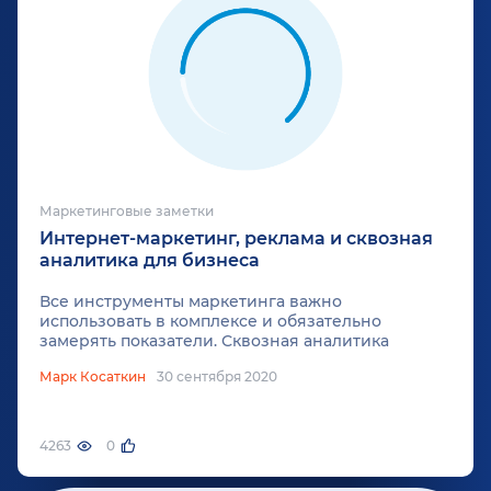
Маркетинговые заметки
Интернет-маркетинг, реклама и сквозная
аналитика для бизнеса
Все инструменты маркетинга важно
использовать в комплексе и обязательно
замерять показатели. Сквозная аналитика
помогает отслеживать их и принимать
Марк Косаткин
30 сентября 2020
правильные решения в бизнесе с точки зрения
маркетинга и рекламы, а также оптимизации
бюджета.
4263
0