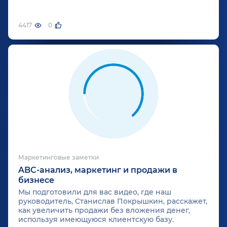
где найти рекламный бюджет для продвижения
в бизнесе. Ответ кроется в фундаментальных
правилах маркетинга.
4417
0
Маркетинговые заметки
ABC-анализ, маркетинг и продажи в
бизнесе
Мы подготовили для вас видео, где наш
руководитель, Станислав Покрышкин, расскажет,
как увеличить продажи без вложения денег,
используя имеющуюся клиентскую базу.