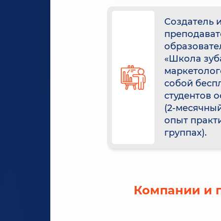
Создатель 
преподават
образовате
«Школа зуб
маркетолог
собой бесп
студентов 
(2-месячны
опыт практ
группах).
Компании и 