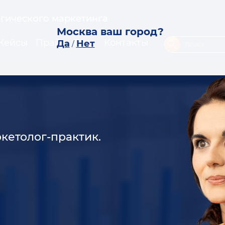
егического маркетинга
Москва ваш город?
Кейсы
Прайс
Блог
Контакты
Да
Нет
/
кетолог-практик.