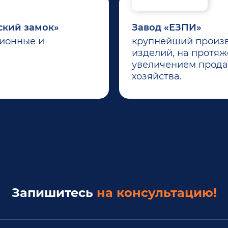
ский замок»
Завод «ЕЗПИ»
ционные и
крупнейший произв
изделий, на протяж
увеличением прода
хозяйства.
Запишитесь
на консультацию!