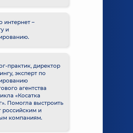
о интернет –
у и
ированию.
г-практик, директор
ингу, эксперт по
ированию
ового агентства
икла «Косатка
». Помогла выстроить
 российским и
ым компаниям.