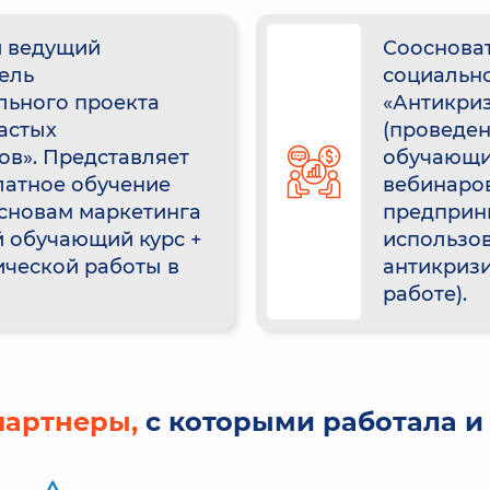
и ведущий
Соосноват
ель
социальн
льного проекта
«Антикри
астых
(проведен
ов». Представляет
обучающи
латное обучение
вебинаро
основам маркетинга
предприн
й обучающий курс +
использо
ической работы в
антикризи
работе).
партнеры,
с которыми работала и