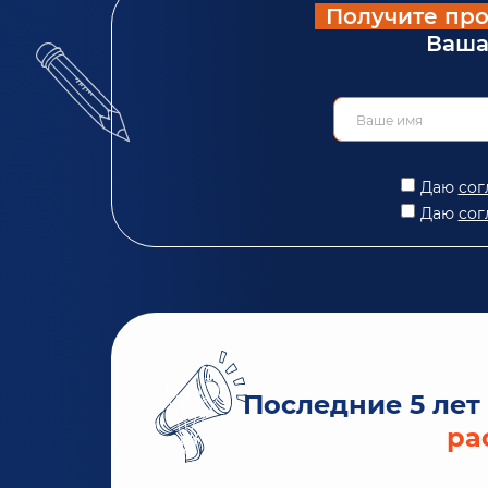
Получите про
Ваша
Даю
сог
Даю
сог
Последние 5 лет
ра