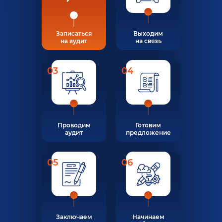
Записаться
Выходим
на аудит
на связь
03
04
Проводим
Готовим
аудит
предложение
05
06
Заключаем
Начинаем