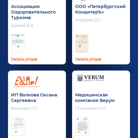
Ассоциация
ООО «Петербургский
Оздоровительного
КондитерЪ»
Туризма
Андреев Д.С.
Шаров Д.В.
Читать отзыв
Читать отзыв
ИП Волкова Оксана
Медицинская
Сергеевна
компания Верум
Волкова О.С.
Сташкевич Е.Р.