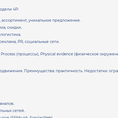
одели 4P:
, ассортимент, уникальное предложение.
ка, скидки.
 логистика.
еклама, PR, социальные сети.
 Process (процессы), Physical evidence (физическое окружен
одвижения. Преимущества: практичность. Недостатки: огр
аналов.
льных сетей.
тов (SEMrush, SimilarWeb).