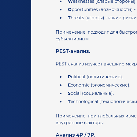
W
eaknesses (слабые стороны) 
O
pportunities (возможности) 
T
hreats (угрозы) - какие риски
Применение: подходит для быстрог
субъективным.
PEST-анализ.
PEST-анализ изучает внешние макр
P
olitical (политические).
E
conomic (экономические).
S
ocial (социальные).
T
echnological (технологичес
Применение: при глобальных измен
внутренние факторы.
Анализ 4P / 7P.