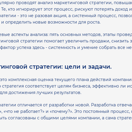
гулярно проводят анализ маркетинговой стратегии, повыша
Те, кто игнорирует этот процесс, рискуют потерять доход
атегии - это не разовая акция, а системный процесс, поз
 и определить новые возможности для роста.
евые аспекты анализа: пять основных методов, этапы пров
тинговой стратегии помогает увеличить продажи, снизить 
фактор успеха здесь - системность и умение собрать все 
инговой стратегии: цели и задачи.
 это комплексная оценка текущего плана действий компан
ько стратегия соответствует целям бизнеса, эффективно ли и
для достижения лучших результатов.
тегии отличается от разработки новой. Разработка отвечает
?», «что не работает?» и «почему?». Это постоянный процес
ыть согласованы с общими целями компании, а сама стратег