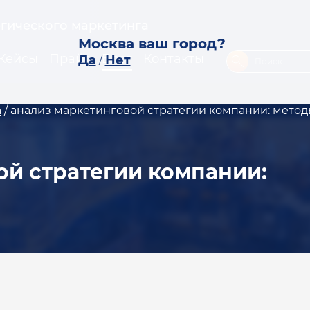
егического маркетинга
Москва ваш город?
Кейсы
Прайс
Блог
Контакты
Да
Нет
/
а
/
анализ маркетинговой стратегии компании: мето
ой стратегии компании: