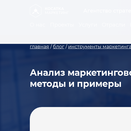
Агентство страт
О нас
Проекты
Услуги
Отрасли
главная
/
блог
/
инструменты маркетинг
Анализ маркетингов
методы и примеры