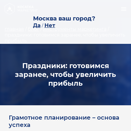
Москва ваш город?
Да
Нет
/
главная
/
блог
/
инструменты маркетинга
/
праздники: готовимся заранее, чтобы увеличить
прибыль
Праздники: готовимся
заранее, чтобы увеличить
прибыль
Грамотное планирование – основа
успеха