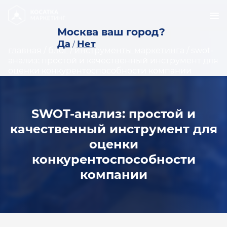
Москва ваш город?
Да
Нет
/
главная
/
блог
/
инструменты маркетинга
/
swot-
анализ: простой и качественный инструмент для
оценки конкурентоспособности компании
SWOT-анализ: простой и
качественный инструмент для
оценки
конкурентоспособности
компании