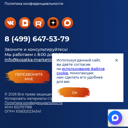
Политика конфиденциальности
8 (499) 647-53-79
Звоните и консультируйтесь!
Мы работаем с 8:00 до 18:00 по Москве.
info@kosatka-marketing.ru
Используя данный сайт,
вы даёте согласие
на
использование файлов
cookie
, помогающих
ПЕРЕЗВОНИТЕ
нам сделать его удобнее
МНЕ
для вас
ОК
© 2026 Все права защищены.
Копировать материалы строго запрещено.
Политика конфиденциальности
ИНН 6321157188
ОГРН 1056320234541