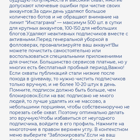
будущую популярность и высокий охват, многие
допускают ключевые ошибки при чистке своих
аккаунтов:За один день удаляют большое
количество ботов и не обращают внимание на
лимит “Инстаграма” — максимум 500 шт. в сутки
для крупных аккаунтов, 100-150 для небольших
блогов.Удаляют неактивных подписчиков вместе с
активными.Перед генеральной уборкой в
фолловерах, проанализируйте ваш аккаунт!Вы
можете почистить самостоятельно или
воспользоваться специальными приложениями
для очистки. Большинство сервисов платные, но у
многих есть бесплатный пробный период.Важно!
Если охваты публикаций стали низкие после
похода в giveaway, то нужно чистить подписчиков
только вручную, и не более 10-20 штук в день.
Помните, подписок должно быть больше, чем
блокировок.Если на вас подписано не много
людей, то лучше удалять их не массово, а
небольшими порциями, чтобы собственноручно не
порезать себе охват. Поэтому оптимально делать
это вручную.Чтобы избавиться от неугодного
подписчика, войдите в его профиль. Нажмите на
многоточие в правом верхнем углу. В контекстном
меню выберите “Заблокировать”.Если на ваш