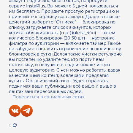
аккаунт подписано много ботов, попробуйте
сервис InstaPlus. Вы можете 5 дней пользоваться
им бесплатно. Пройдите простую регистрацию и
привяжите к сервису ваш аккаунт.Далее в списке
действий выберите “Отписка” — блокировка по
списку, загружаете список аккаунтов, которых
хотите заблокировать, (н-р @alena_44n) — затем
количество блокировок (20-30 шт) — настройка
фильтра по аудитории — включаете таймер.Также
не забудьте поставить ограничение по количеству
блокировок в сутки.Делая такие чистки регулярно,
вы постепенно удалите тех, кто портит вам
статистику, и получите в подписчиках чистую
целевую аудиторию. С ней можно работать, давая
качественный контент, вовлекая,и предлагая
купить. Органический охват будет нарастать,
поднимая ваши публикации всё выше и выше в
лентах заинтересованных людей.
Поделиться в социальных сетях
0