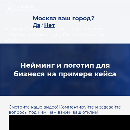
Москва ваш город?
Да
Нет
/
главная
/
блог
/
маркетинговые заметки
/
нейминг и логотип для бизнеса на примере
кейса
Нейминг и логотип для
бизнеса на примере кейса
Смотрите наше видео! Комментируйте и задавайте
вопросы под ним, нам важен ваш отклик!