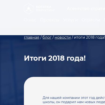
Агентство страт
О нас
Проекты
Услуги
Отрасли
главная
/
блог
/
новости
/
итоги 2018 года!
Итоги 2018 года!
Для нашей компании этот год дейс
школы, он подарил нам новых людей