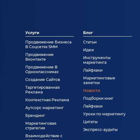
Услуги
Блог
Продвижение Бизнеса
Статьи
В Соцсетях SMM
Идеи
Продвижение
Инструменты
Вконтакте
маркетинга
Продвижение В
Лайфхаки
Одноклассниках
Маркетинговые
Создание Сайтов
заметки
Таргетированная
Новости
Реклама
Подборки книг
Контекстная Реклама
Лайфхаки
Аутсорс маркетинг
Уроки по маркетингу
Брендинг
Цитаты
Маркетинговая
стратегия
Экспресс-аудиты
Взаимодействие с