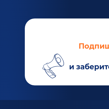
Подпиш
и заберит