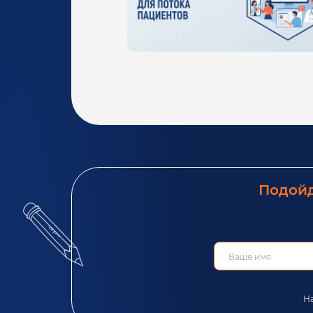
Подойд
На