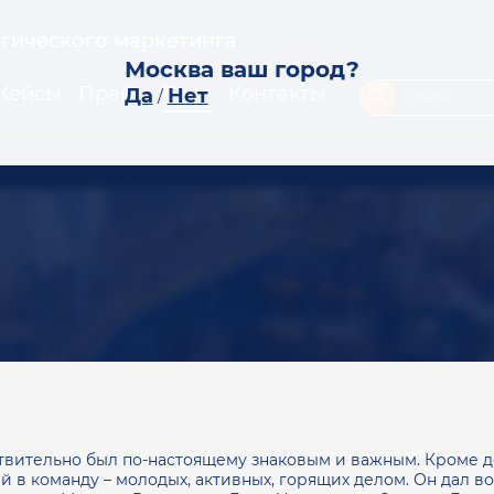
егического маркетинга
Москва ваш город?
Кейсы
Прайс
Блог
Контакты
Да
Нет
/
твительно был по-настоящему знаковым и важным. Кроме д
 в команду – молодых, активных, горящих делом. Он дал в