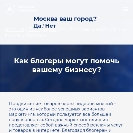
Москва ваш город?
Да
Нет
/
главная
/
блог
/
идеи
/
как блогеры могут помочь
вашему бизнесу?
Как блогеры могут помочь
вашему бизнесу?
Продвижение товаров через лидеров мнений –
это один из наиболее успешных вариантов
маркетинга, который пользуется все большей
популярностью. Сегодня маркетинг влияния
представляет собой важный способ рекламы услуг
и товаров в интернете.
Благодаря блогерам и