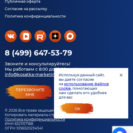
Публичная оферта
Согласие на рассылку
Политика конфиденциальности
8 (499) 647-53-79
Звоните и консультируйтесь!
Мы работаем с 8:00 до 18:00 по Москве.
info@kosatka-marketing.ru
Используя данный сайт,
вы даёте согласие
на
использование файлов
cookie
, помогающих
ПЕРЕЗВОНИТЕ
нам сделать его удобнее
МНЕ
для вас
ОК
© 2026 Все права защищены.
Копировать материалы строго запрещено.
Политика конфиденциальности
ИНН 6321157188
ОГРН 1056320234541