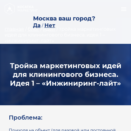
Москва ваш город?
Да
Нет
/
главная
/
блог
/
идеи
/
тройка маркетинговых
идей для клинингового бизнеса. идея 1 –
«инжиниринг-лайт»
Тройка маркетинговых идей
для клинингового бизнеса.
Идея 1 – «Инжиниринг-лайт»
Проблема:
Приходя на объект (для разовой или постоянной