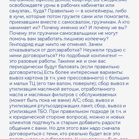
освобождаете урны в рабочих кабинетах или
санузлах… Куда? Правильно — в контейнеры, либо
в кучи, которые потом грузите сами или помогаете,
приехавшим вместе с самосвалом, грузчикам. А кто
нанимает их? Почему именно их? И почему не вы?
Почему эти грузчики-самосвальщики не могут
помочь вам заработать лишнюю копеечку?
Генподряд еще никто не отменял. Зачем
отказываться от доп.заработка? Неужели трудно с
ними договориться? Но подобный контингент —
это разовые работы. Такими же и они вас
периодически будут баловать (если правильно
договоритесь).Есть более интересные варианты:
вывоз картона (в т.ч. уже прессованного) с больших
и малых ТЦ (его там валом, поверьте); сбор вывоз и
утилизация масляной ветоши, отработанного
масла и масляных фильтров с обслуживаемых
(может быть пока не вами) А/С; сбор, вывоз и
утилизация ртутьсодержащих ламп; сбор, вывоз и
утилизация ТБО. При правильном подходе (в т.ч. и
к юридической стороне вопроса), можно и новых
клиентов подтянуть и старым добавить радости
общения с вами. Но для этого вам надо сначала
договориться с теми, кто реально будет все это