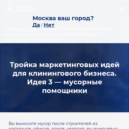
Москва ваш город?
Да
Нет
/
главная
/
блог
/
идеи
/
тройка маркетинговых
идей для клинингового бизнеса. идея 3 —
мусорные помощники
Тройка маркетинговых идей
для клинингового бизнеса.
Идея 3 — мусорные
помощники
Вы выносите мусор после строителей из
магазинов, офисов, домов, квартир, вы ежедневно