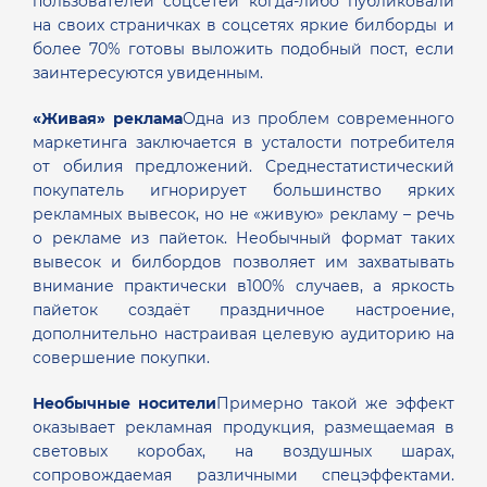
пользователей соцсетей когда-либо публиковали
на своих страничках в соцсетях яркие билборды и
более 70% готовы выложить подобный пост, если
заинтересуются увиденным.
«Живая» реклама
Одна из проблем современного
маркетинга заключается в усталости потребителя
от обилия предложений. Среднестатистический
покупатель игнорирует большинство ярких
рекламных вывесок, но не «живую» рекламу – речь
о рекламе из пайеток. Необычный формат таких
вывесок и билбордов позволяет им захватывать
внимание практически в
100% случаев, а яркость
пайеток создаёт праздничное настроение,
дополнительно настраивая целевую аудиторию на
совершение покупки.
Необычные носители
Примерно такой же эффект
оказывает рекламная продукция, размещаемая в
световых коробах, на воздушных шарах,
сопровождаемая различными спецэффектами.