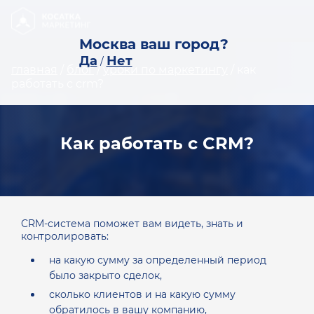
Москва ваш город?
Да
Нет
/
главная
/
блог
/
уроки по маркетингу
/
как
работать с crm?
Как работать с CRM?
CRM-система поможет вам видеть, знать и
контролировать:
на какую сумму за определенный период
было закрыто сделок,
сколько клиентов и на какую сумму
обратилось в вашу компанию,