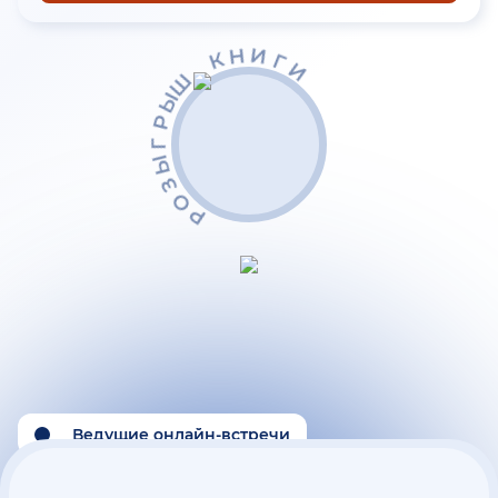
К
Ш
Н
И
Ы
Г
Р
И
Г
Ы
З
О
Р
Ведущие онлайн-встречи