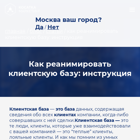
Москва ваш город?
Да
Нет
/
главная
/
блог
/
статьи
/
как реанимировать
клиентскую базу: инструкция
Как реанимировать
клиентскую базу: инструкция
Клиентская
база
—
это
база
данных, содержащая
сведения обо всех
клиентах
компании, когда-либо
совершавших с ней сделки.
Клиентская база —
это
те люди, клиенты, которые уже взаимодействовали
с вашей компанией — это “теплые” клиенты,
лояльные клиенты. И как мы помним из умных